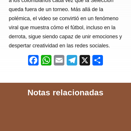
a los colombianos cada vez que la Selección
queda fuera de un torneo. Más allá de la
polémica, el video se convirtió en un fenómeno
viral que muestra cómo el fútbol, incluso en la
derrota, sigue siendo capaz de unir emociones y
despertar creatividad en las redes sociales.
F
W
E
T
X
S
a
h
m
e
h
c
a
a
l
a
Notas relacionadas
e
t
i
e
r
b
s
l
g
e
o
A
r
o
p
a