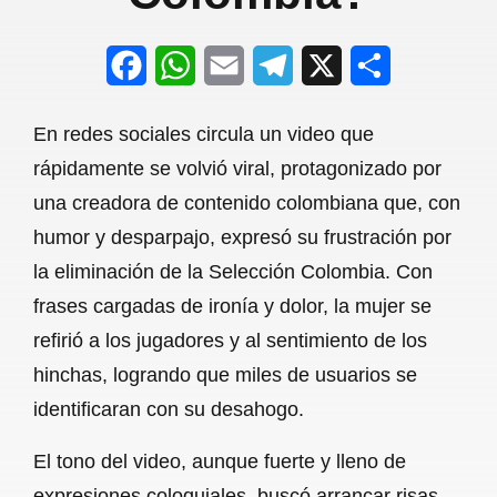
F
W
E
T
X
S
a
h
m
e
h
En redes sociales circula un video que
c
a
a
l
a
rápidamente se volvió viral, protagonizado por
e
t
i
e
r
una creadora de contenido colombiana que, con
b
s
l
g
e
humor y desparpajo, expresó su frustración por
o
A
r
la eliminación de la Selección Colombia. Con
frases cargadas de ironía y dolor, la mujer se
o
p
a
refirió a los jugadores y al sentimiento de los
k
p
m
hinchas, logrando que miles de usuarios se
identificaran con su desahogo.
El tono del video, aunque fuerte y lleno de
expresiones coloquiales, buscó arrancar risas