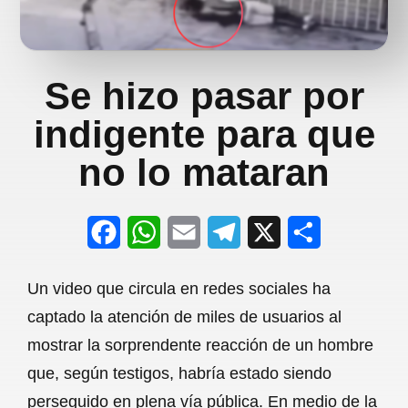
Se hizo pasar por
indigente para que
no lo mataran
F
W
E
T
X
S
a
h
m
e
h
Un video que circula en redes sociales ha
c
a
a
l
a
captado la atención de miles de usuarios al
e
t
i
e
r
mostrar la sorprendente reacción de un hombre
b
s
l
g
e
que, según testigos, habría estado siendo
o
A
r
perseguido en plena vía pública. En medio de la