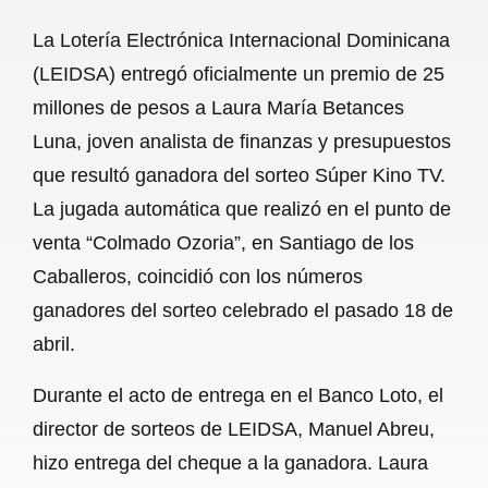
a
h
m
e
h
La Lotería Electrónica Internacional Dominicana
c
a
a
l
a
(LEIDSA) entregó oficialmente un premio de 25
e
t
i
e
r
millones de pesos a Laura María Betances
b
s
l
g
e
Luna, joven analista de finanzas y presupuestos
o
A
r
que resultó ganadora del sorteo Súper Kino TV.
La jugada automática que realizó en el punto de
o
p
a
venta “Colmado Ozoria”, en Santiago de los
k
p
m
Caballeros, coincidió con los números
ganadores del sorteo celebrado el pasado 18 de
abril.
Durante el acto de entrega en el Banco Loto, el
director de sorteos de LEIDSA, Manuel Abreu,
hizo entrega del cheque a la ganadora. Laura