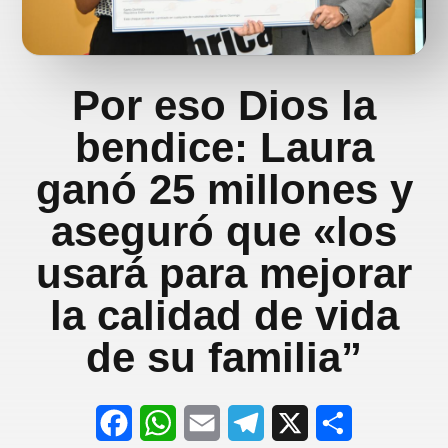
Por eso Dios la
bendice: Laura
ganó 25 millones y
aseguró que «los
usará para mejorar
la calidad de vida
de su familia”
F
W
E
T
X
S