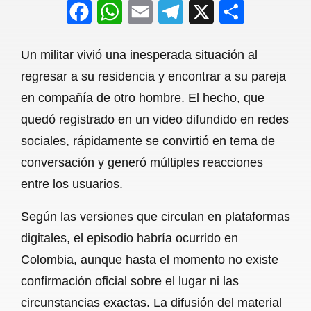
F
W
E
T
X
S
a
h
m
e
h
Un militar vivió una inesperada situación al
c
a
a
l
a
regresar a su residencia y encontrar a su pareja
e
t
i
e
r
en compañía de otro hombre. El hecho, que
b
s
l
g
e
quedó registrado en un video difundido en redes
o
A
r
sociales, rápidamente se convirtió en tema de
conversación y generó múltiples reacciones
o
p
a
entre los usuarios.
k
p
m
Según las versiones que circulan en plataformas
digitales, el episodio habría ocurrido en
Colombia, aunque hasta el momento no existe
confirmación oficial sobre el lugar ni las
circunstancias exactas. La difusión del material