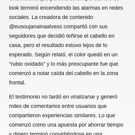
c
a
a
l
a
look terminó encendiendo las alarmas en redes
e
t
i
e
r
sociales. La creadora de contenido
b
s
l
g
e
@eusoujanainaalvess compartió con sus
o
A
r
seguidores que decidió teñirse el cabello en
casa, pero el resultado estuvo lejos de lo
o
p
a
esperado. Según relató, el color quedó en un
k
p
m
“rubio oxidado” y lo más preocupante fue que
comenzó a notar caída del cabello en la zona
frontal.
El testimonio no tardó en viralizarse y generó
miles de comentarios entre usuarios que
compartieron experiencias similares. Lo que
comenzó como una apuesta por ahorrar tiempo
y dinero terminó convirtiéndose en una