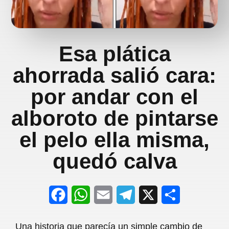
Esa plática
ahorrada salió cara:
por andar con el
alboroto de pintarse
el pelo ella misma,
quedó calva
F
W
E
T
X
S
a
h
m
e
h
Una historia que parecía un simple cambio de