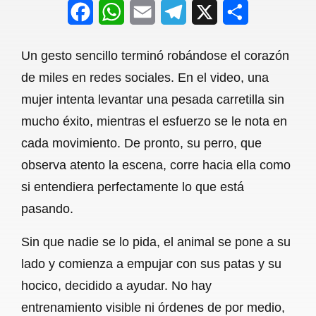
F
W
E
T
X
S
a
h
m
e
h
Un gesto sencillo terminó robándose el corazón
c
a
a
l
a
de miles en redes sociales. En el video, una
e
t
i
e
r
mujer intenta levantar una pesada carretilla sin
b
s
l
g
e
mucho éxito, mientras el esfuerzo se le nota en
o
A
r
cada movimiento. De pronto, su perro, que
observa atento la escena, corre hacia ella como
o
p
a
si entendiera perfectamente lo que está
k
p
m
pasando.
Sin que nadie se lo pida, el animal se pone a su
lado y comienza a empujar con sus patas y su
hocico, decidido a ayudar. No hay
entrenamiento visible ni órdenes de por medio,