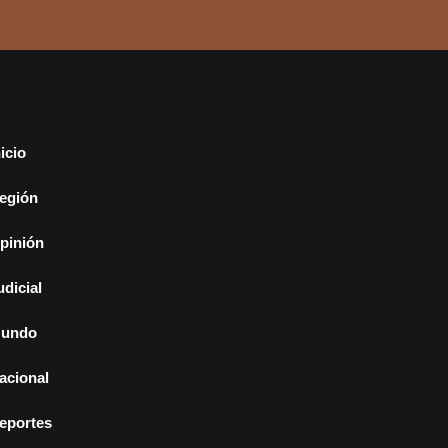
nicio
egión
pinión
udicial
undo
acional
eportes