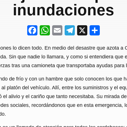
inundaciones
F
W
E
T
X
S
a
h
m
e
h
iones lo dicen todo. En medio del desastre que azota a C
c
a
a
l
a
vida. Sin que nadie lo llamara, y como si entendiera que 
e
t
i
e
r
uerzas tras una camioneta que transportaba ayudas para 
b
s
l
g
e
do de frío y con un hambre que solo conocen los que ha
o
A
r
 al platón del vehículo. Allí, entre los suministros y el 
o
p
a
 el alivio y el cariño que tanto necesitaba. Su mirada d
k
p
m
 redes sociales, recordándonos que en esta emergencia, 
do.