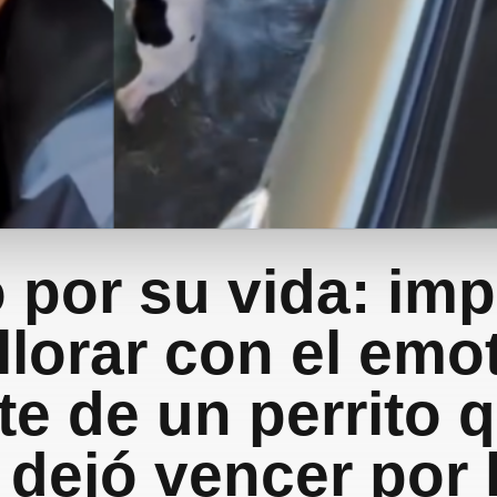
 por su vida: im
llorar con el emo
te de un perrito 
 dejó vencer por 