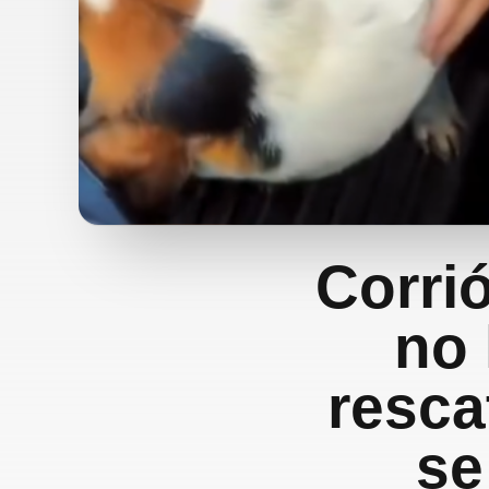
Corrió
no 
resca
se