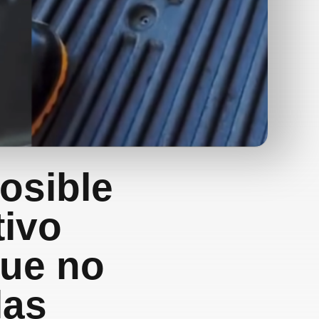
posible
tivo
que no
las