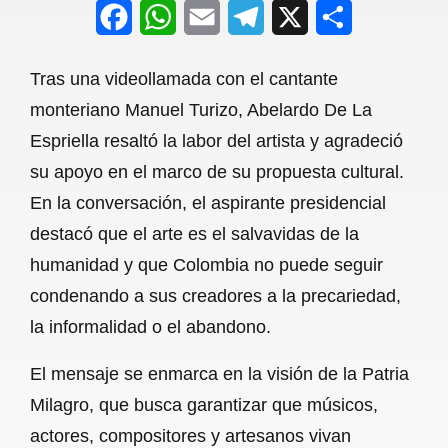
F
W
E
T
X
S
a
h
m
e
h
Tras una videollamada con el cantante
c
a
a
l
a
monteriano Manuel Turizo, Abelardo De La
e
t
i
e
r
Espriella resaltó la labor del artista y agradeció
b
s
l
g
e
su apoyo en el marco de su propuesta cultural.
o
A
r
En la conversación, el aspirante presidencial
destacó que el arte es el salvavidas de la
o
p
a
humanidad y que Colombia no puede seguir
k
p
m
condenando a sus creadores a la precariedad,
la informalidad o el abandono.
El mensaje se enmarca en la visión de la Patria
Milagro, que busca garantizar que músicos,
actores, compositores y artesanos vivan