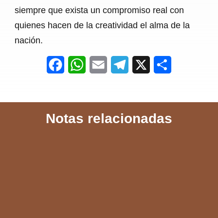
siempre que exista un compromiso real con
quienes hacen de la creatividad el alma de la
nación.
F
W
E
T
X
S
a
h
m
e
h
c
a
a
l
a
Notas relacionadas
e
t
i
e
r
b
s
l
g
e
o
A
r
o
p
a
k
p
m