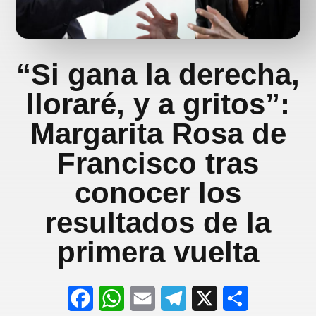
“Si gana la derecha,
lloraré, y a gritos”:
Margarita Rosa de
Francisco tras
conocer los
resultados de la
primera vuelta
F
W
E
T
X
S