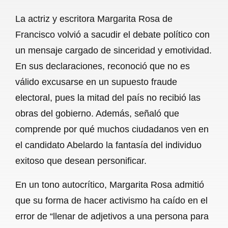
a
h
m
e
h
La actriz y escritora Margarita Rosa de
c
a
a
l
a
Francisco volvió a sacudir el debate político con
e
t
i
e
r
un mensaje cargado de sinceridad y emotividad.
b
s
l
g
e
En sus declaraciones, reconoció que no es
o
A
r
válido excusarse en un supuesto fraude
electoral, pues la mitad del país no recibió las
o
p
a
obras del gobierno. Además, señaló que
k
p
m
comprende por qué muchos ciudadanos ven en
el candidato Abelardo la fantasía del individuo
exitoso que desean personificar.
En un tono autocrítico, Margarita Rosa admitió
que su forma de hacer activismo ha caído en el
error de “llenar de adjetivos a una persona para