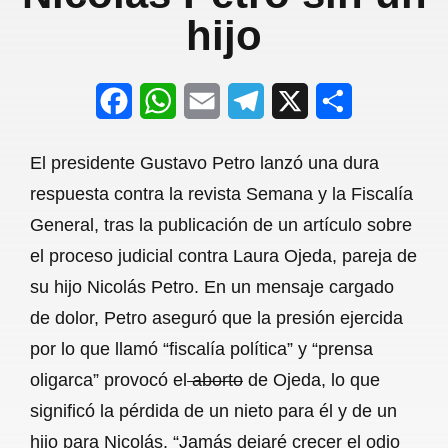
hijo
F
W
E
T
X
S
a
h
m
e
h
El presidente Gustavo Petro lanzó una dura
c
a
a
l
a
respuesta contra la revista Semana y la Fiscalía
e
t
i
e
r
General, tras la publicación de un artículo sobre
b
s
l
g
e
el proceso judicial contra Laura Ojeda, pareja de
o
A
r
su hijo Nicolás Petro. En un mensaje cargado
de dolor, Petro aseguró que la presión ejercida
o
p
a
por lo que llamó “fiscalía política” y “prensa
k
p
m
oligarca” provocó el
aborto
de Ojeda, lo que
significó la pérdida de un nieto para él y de un
hijo para Nicolás. “Jamás dejaré crecer el odio