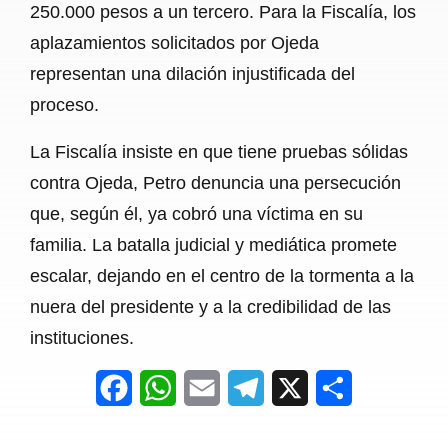
250.000 pesos a un tercero. Para la Fiscalía, los
aplazamientos solicitados por Ojeda
representan una dilación injustificada del
proceso.
La Fiscalía insiste en que tiene pruebas sólidas
contra Ojeda, Petro denuncia una persecución
que, según él, ya cobró una víctima en su
familia. La batalla judicial y mediática promete
escalar, dejando en el centro de la tormenta a la
nuera del presidente y a la credibilidad de las
instituciones.
F
W
E
T
X
S
a
h
m
e
h