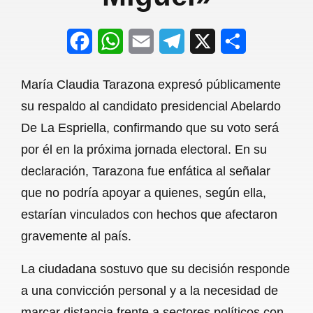
F
W
E
T
X
S
a
h
m
e
h
María Claudia Tarazona expresó públicamente
c
a
a
l
a
su respaldo al candidato presidencial Abelardo
e
t
i
e
r
De La Espriella, confirmando que su voto será
b
s
l
g
e
por él en la próxima jornada electoral. En su
o
A
r
declaración, Tarazona fue enfática al señalar
que no podría apoyar a quienes, según ella,
o
p
a
estarían vinculados con hechos que afectaron
k
p
m
gravemente al país.
La ciudadana sostuvo que su decisión responde
a una convicción personal y a la necesidad de
marcar distancia frente a sectores políticos con