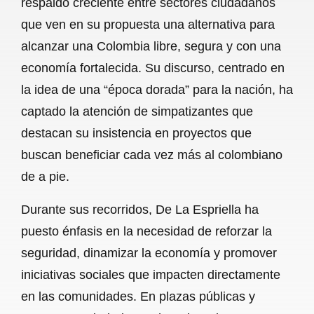
respaldo creciente entre sectores ciudadanos
o
A
r
que ven en su propuesta una alternativa para
alcanzar una Colombia libre, segura y con una
o
p
a
economía fortalecida. Su discurso, centrado en
k
p
m
la idea de una “época dorada” para la nación, ha
captado la atención de simpatizantes que
destacan su insistencia en proyectos que
buscan beneficiar cada vez más al colombiano
de a pie.
Durante sus recorridos, De La Espriella ha
puesto énfasis en la necesidad de reforzar la
seguridad, dinamizar la economía y promover
iniciativas sociales que impacten directamente
en las comunidades. En plazas públicas y