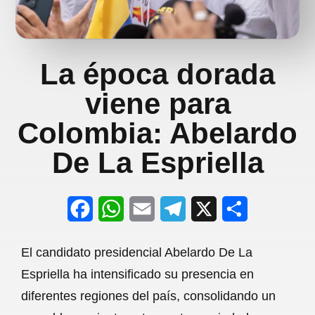
La época dorada
viene para
Colombia: Abelardo
De La Espriella
F
W
E
T
X
S
a
h
m
e
h
El candidato presidencial Abelardo De La
c
a
a
l
a
Espriella ha intensificado su presencia en
e
t
i
e
r
diferentes regiones del país, consolidando un
b
s
l
g
e