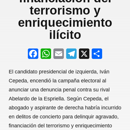
terrorismo y
enriquecimiento
ilícito
F
W
E
T
X
S
a
h
m
e
h
El candidato presidencial de izquierda, Iván
c
a
a
l
a
Cepeda, encendió la campaña electoral al
e
t
i
e
r
anunciar una denuncia penal contra su rival
b
s
l
g
e
Abelardo de la Espriella. Según Cepeda, el
o
A
r
abogado y aspirante de derecha habría incurrido
en delitos de concierto para delinquir agravado,
o
p
a
financiación del terrorismo y enriquecimiento
k
p
m