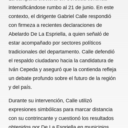
c
a
a
l
a
intensificándose rumbo al 21 de junio. En este
e
t
i
e
r
contexto, el dirigente Gabriel Calle respondió
b
s
l
g
e
con firmeza a recientes declaraciones de
o
A
r
Abelardo De La Espriella, a quien señaló de
estar acompañado por sectores políticos
o
p
a
tradicionales del departamento. Calle defendió
k
p
m
el respaldo ciudadano hacia la candidatura de
Iván Cepeda y aseguró que la contienda refleja
un debate profundo sobre el futuro de la región
y del país.
Durante su intervención, Calle utilizó
expresiones simbólicas para marcar distancia
con su contrincante y cuestionó los resultados
obtenidos por De La Espriella en municipios