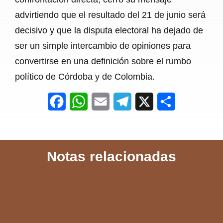
advirtiendo que el resultado del 21 de junio será
decisivo y que la disputa electoral ha dejado de
ser un simple intercambio de opiniones para
convertirse en una definición sobre el rumbo
político de Córdoba y de Colombia.
F
W
E
T
X
S
a
h
m
e
h
c
a
a
l
a
Notas relacionadas
e
t
i
e
r
b
s
l
g
e
o
A
r
o
p
a