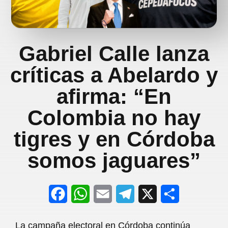
Gabriel Calle lanza
críticas a Abelardo y
afirma: “En
Colombia no hay
tigres y en Córdoba
somos jaguares”
F
W
E
T
X
S
a
h
m
e
h
La campaña electoral en Córdoba continúa