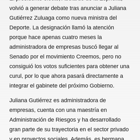
c
a
a
l
a
volvió a generar debate tras anunciar a Juliana
e
t
i
e
r
Gutiérrez Zuluaga como nueva ministra del
b
s
l
g
e
Deporte. La designación llamó la atención
o
A
r
porque hace apenas cuatro meses la
administradora de empresas buscó llegar al
o
p
a
Senado por el movimiento Creemos, pero no
k
p
m
consiguió los votos suficientes para obtener una
curul, por lo que ahora pasará directamente a
integrar el gabinete del próximo Gobierno.
Juliana Gutiérrez es administradora de
empresas, cuenta con una maestría en
Administración de Riesgos y ha desarrollado
gran parte de su trayectoria en el sector privado
y en proyectos sociales. Además, es hermana