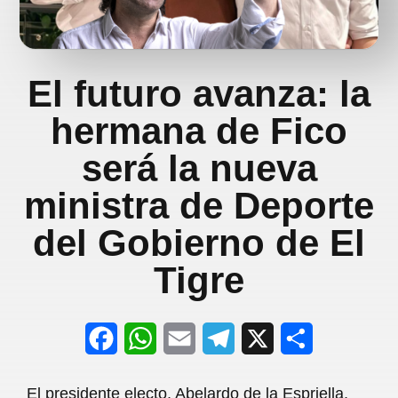
El futuro avanza: la
hermana de Fico
será la nueva
ministra de Deporte
del Gobierno de El
Tigre
F
W
E
T
X
S
a
h
m
e
h
El presidente electo, Abelardo de la Espriella,