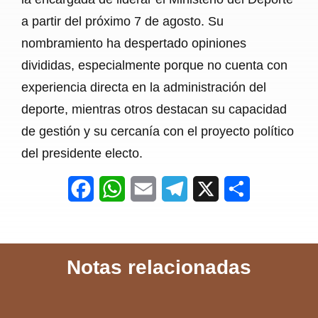
a partir del próximo 7 de agosto. Su
nombramiento ha despertado opiniones
divididas, especialmente porque no cuenta con
experiencia directa en la administración del
deporte, mientras otros destacan su capacidad
de gestión y su cercanía con el proyecto político
del presidente electo.
F
W
E
T
X
S
a
h
m
e
h
c
a
a
l
a
Notas relacionadas
e
t
i
e
r
b
s
l
g
e
o
A
r