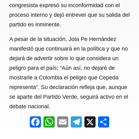
congresista expresó su inconformidad con el
proceso interno y dejó entrever que su salida del
partido es inminente.
A pesar de la situación, Jota Pe Hernández
manifestó que continuará en la política y que no
dejará de advertir sobre lo que considera un
peligro para el país: “Aún así, no dejaré de
mostrarle a Colombia el peligro que Cepeda
representa”. Su declaración refleja que, aunque
se aparte del Partido Verde, seguirá activo en el
debate nacional.
F
W
E
T
X
S
a
h
m
e
h