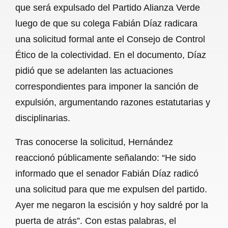
que será expulsado del Partido Alianza Verde
b
s
l
g
e
luego de que su colega Fabián Díaz radicara
o
A
r
una solicitud formal ante el Consejo de Control
Ético de la colectividad. En el documento, Díaz
o
p
a
pidió que se adelanten las actuaciones
k
p
m
correspondientes para imponer la sanción de
expulsión, argumentando razones estatutarias y
disciplinarias.
Tras conocerse la solicitud, Hernández
reaccionó públicamente señalando: “He sido
informado que el senador Fabián Díaz radicó
una solicitud para que me expulsen del partido.
Ayer me negaron la escisión y hoy saldré por la
puerta de atrás”. Con estas palabras, el