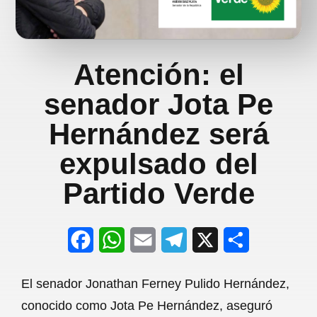
Atención: el
senador Jota Pe
Hernández será
expulsado del
Partido Verde
F
W
E
T
X
S
a
h
m
e
h
El senador Jonathan Ferney Pulido Hernández,
c
a
a
l
a
conocido como Jota Pe Hernández, aseguró
e
t
i
e
r