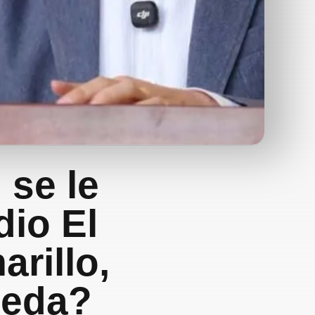
 se le
dio El
rillo,
peda?