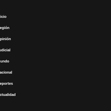
nicio
egión
pinión
udicial
undo
acional
eportes
ctualidad