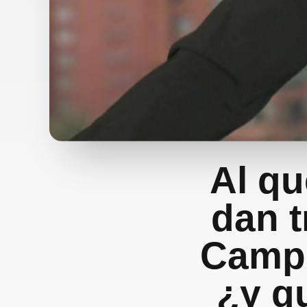
Al qu
dan t
Campí
¿y q