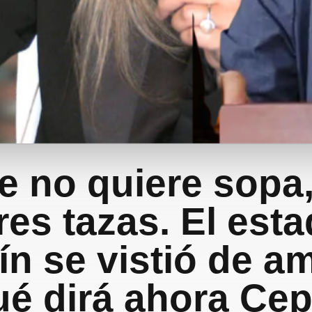
e no quiere sopa,
res tazas. El esta
n se vistió de ama
ué dirá ahora Ce