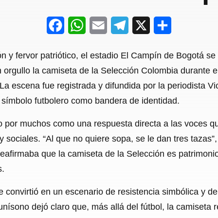
F
W
E
T
X
S
a
h
m
e
h
y fervor patriótico, el estadio El Campín de Bogotá se c
c
a
a
l
a
n orgullo la camiseta de la Selección Colombia durante 
e
t
i
e
r
La escena fue registrada y difundida por la periodista V
b
s
l
g
e
 símbolo futbolero como bandera de identidad.
o
A
r
ado por muchos como una respuesta directa a las voces q
o
p
a
y sociales. “Al que no quiere sopa, se le dan tres tazas”
k
p
m
 reafirmaba que la camiseta de la Selección es patrimon
s.
e convirtió en un escenario de resistencia simbólica y d
nísono dejó claro que, más allá del fútbol, la camiseta 