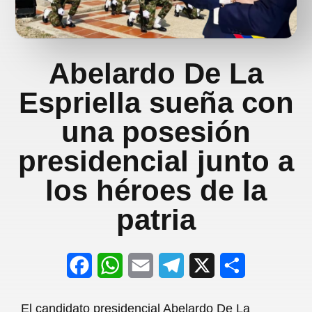
Abelardo De La
Espriella sueña con
una posesión
presidencial junto a
los héroes de la
patria
F
W
E
T
X
S
a
h
m
e
h
El candidato presidencial Abelardo De La