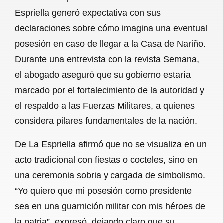
c
a
a
l
a
Espriella generó expectativa con sus
e
t
i
e
r
declaraciones sobre cómo imagina una eventual
b
s
l
g
e
posesión en caso de llegar a la Casa de Nariño.
o
A
r
Durante una entrevista con la revista Semana,
el abogado aseguró que su gobierno estaría
o
p
a
marcado por el fortalecimiento de la autoridad y
k
p
m
el respaldo a las Fuerzas Militares, a quienes
considera pilares fundamentales de la nación.
De La Espriella afirmó que no se visualiza en un
acto tradicional con fiestas o cocteles, sino en
una ceremonia sobria y cargada de simbolismo.
“Yo quiero que mi posesión como presidente
sea en una guarnición militar con mis héroes de
la patria”, expresó, dejando claro que su