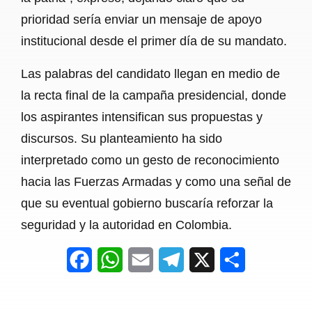
prioridad sería enviar un mensaje de apoyo
institucional desde el primer día de su mandato.
Las palabras del candidato llegan en medio de
la recta final de la campaña presidencial, donde
los aspirantes intensifican sus propuestas y
discursos. Su planteamiento ha sido
interpretado como un gesto de reconocimiento
hacia las Fuerzas Armadas y como una señal de
que su eventual gobierno buscaría reforzar la
seguridad y la autoridad en Colombia.
F
W
E
T
X
S
a
h
m
e
h
c
a
a
l
a