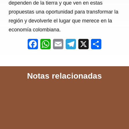
dependen de la tierra y que ven en estas
propuestas una oportunidad para transformar la
región y devolverle el lugar que merece en la
economía colombiana.
F
W
E
T
X
S
a
h
m
e
h
c
a
a
l
a
Notas relacionadas
e
t
i
e
r
b
s
l
g
e
o
A
r
o
p
a
k
p
m