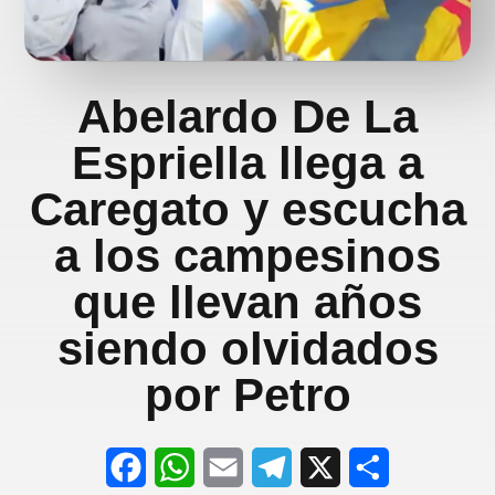
Abelardo De La
Espriella llega a
Caregato y escucha
a los campesinos
que llevan años
siendo olvidados
por Petro
F
W
E
T
X
S