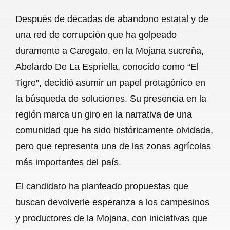
a
h
m
e
h
Después de décadas de abandono estatal y de
c
a
a
l
a
una red de corrupción que ha golpeado
e
t
i
e
r
duramente a Caregato, en la Mojana sucreña,
b
s
l
g
e
Abelardo De La Espriella, conocido como “El
o
A
r
Tigre”, decidió asumir un papel protagónico en
la búsqueda de soluciones. Su presencia en la
o
p
a
región marca un giro en la narrativa de una
k
p
m
comunidad que ha sido históricamente olvidada,
pero que representa una de las zonas agrícolas
más importantes del país.
El candidato ha planteado propuestas que
buscan devolverle esperanza a los campesinos
y productores de la Mojana, con iniciativas que