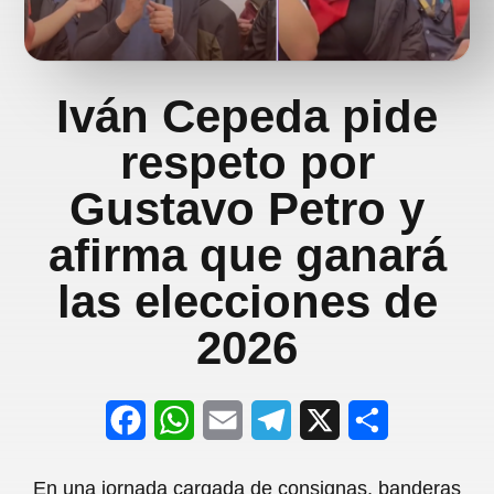
Iván Cepeda pide
respeto por
Gustavo Petro y
afirma que ganará
las elecciones de
2026
F
W
E
T
X
S
a
h
m
e
h
En una jornada cargada de consignas, banderas