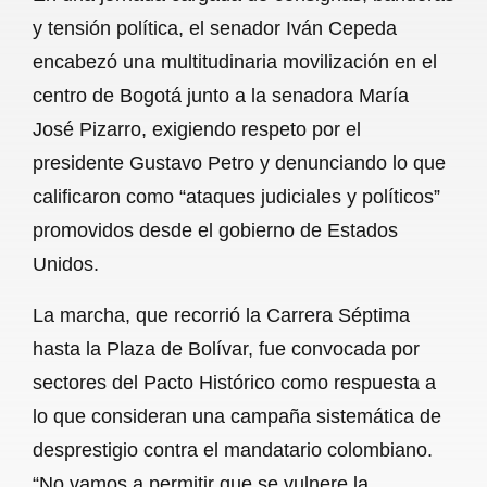
c
a
a
l
a
y tensión política, el senador Iván Cepeda
e
t
i
e
r
encabezó una multitudinaria movilización en el
b
s
l
g
e
centro de Bogotá junto a la senadora María
o
A
r
José Pizarro, exigiendo respeto por el
presidente Gustavo Petro y denunciando lo que
o
p
a
calificaron como “ataques judiciales y políticos”
k
p
m
promovidos desde el gobierno de Estados
Unidos.
La marcha, que recorrió la Carrera Séptima
hasta la Plaza de Bolívar, fue convocada por
sectores del Pacto Histórico como respuesta a
lo que consideran una campaña sistemática de
desprestigio contra el mandatario colombiano.
“No vamos a permitir que se vulnere la