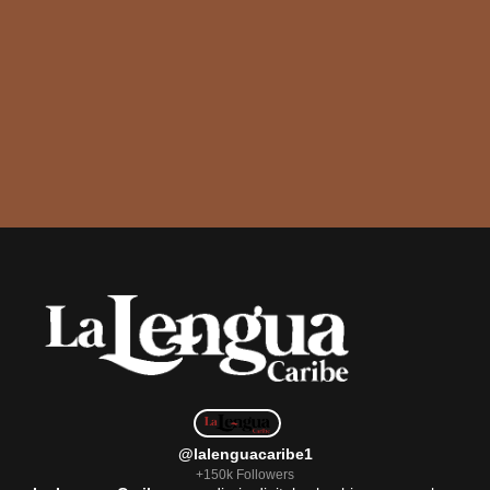
@lalenguacaribe1
+150k Followers