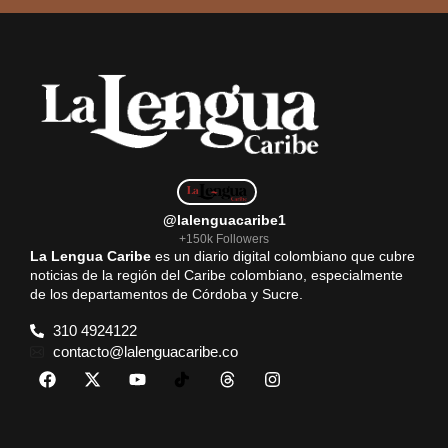
b
s
l
g
e
o
A
r
o
p
a
k
p
m
@lalenguacaribe1
+150k Followers
La Lengua Caribe
es un diario digital colombiano que cubre
noticias de la región del Caribe colombiano, especialmente
de los departamentos de Córdoba y Sucre.
310 4924122
contacto@lalenguacaribe.co