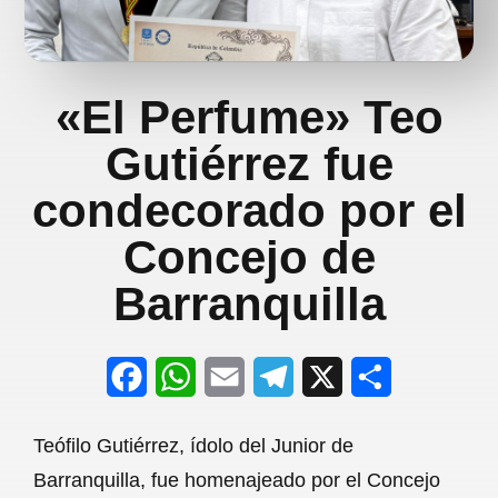
«El Perfume» Teo
Gutiérrez fue
condecorado por el
Concejo de
Barranquilla
F
W
E
T
X
S
a
h
m
e
h
Teófilo Gutiérrez, ídolo del Junior de
c
a
a
l
a
Barranquilla, fue homenajeado por el Concejo
e
t
i
e
r