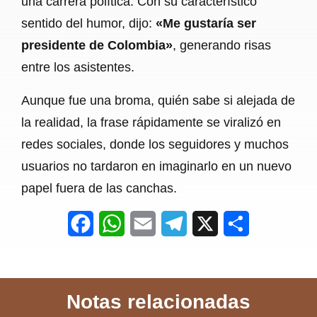
una carrera política. Con su característico
sentido del humor, dijo:
«Me gustaría ser
presidente de Colombia»
, generando risas
entre los asistentes.
Aunque fue una broma, quién sabe si alejada de
la realidad, la frase rápidamente se viralizó en
redes sociales, donde los seguidores y muchos
usuarios no tardaron en imaginarlo en un nuevo
papel fuera de las canchas.
F
W
E
T
X
S
a
h
m
e
h
c
a
a
l
a
Notas relacionadas
e
t
i
e
r