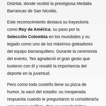
Distrital, donde recibió la prestigiosa Medalla
b
s
l
g
e
Barrancas de San Nicolás.
o
A
r
Este reconocimiento destaca su trayectoria
o
p
a
como
Rey de América
, su paso por la
k
p
m
Selección Colombia
en los mundiales y su
legado como uno de los máximos goleadores
del equipo barranquillero. Durante la ceremonia
del evento, Teo agradeció el gran gesto que
tuvieron con él y resaltó la importancia del
deporte en la juventud.
Pero como todo costeño tiene su pizca de
humor, la sacó del estadio: su inesperada
respuesta cuando le preguntaron si consideraría