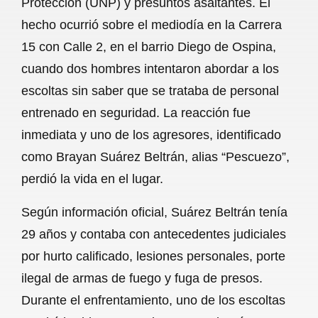
Protección (UNP) y presuntos asaltantes. El
o
A
r
hecho ocurrió sobre el mediodía en la Carrera
15 con Calle 2, en el barrio Diego de Ospina,
o
p
a
cuando dos hombres intentaron abordar a los
k
p
m
escoltas sin saber que se trataba de personal
entrenado en seguridad. La reacción fue
inmediata y uno de los agresores, identificado
como Brayan Suárez Beltrán, alias “Pescuezo”,
perdió la vida en el lugar.
Según información oficial, Suárez Beltrán tenía
29 años y contaba con antecedentes judiciales
por hurto calificado, lesiones personales, porte
ilegal de armas de fuego y fuga de presos.
Durante el enfrentamiento, uno de los escoltas