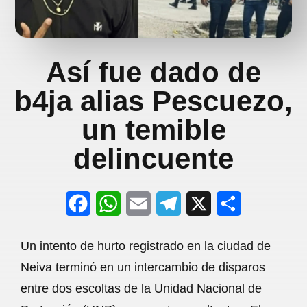
Así fue dado de
b4ja alias Pescuezo,
un temible
delincuente
F
W
E
T
X
S
a
h
m
e
h
Un intento de hurto registrado en la ciudad de
c
a
a
l
a
Neiva terminó en un intercambio de disparos
e
t
i
e
r
entre dos escoltas de la Unidad Nacional de
b
s
l
g
e