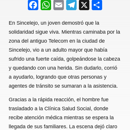
F
W
E
T
X
S
a
h
m
e
h
En Sincelejo, un joven demostró que la
c
a
a
l
a
solidaridad sigue viva. Mientras caminaba por la
e
t
i
e
r
zona del antiguo Telecom en la ciudad de
b
s
l
g
e
Sincelejo, vio a un adulto mayor que había
o
A
r
sufrido una fuerte caída, golpeándose la cabeza
y quedando con una herida. Sin dudarlo, corrió
o
p
a
a ayudarlo, logrando que otras personas y
k
p
m
agentes de tránsito se sumaran a la asistencia.
Gracias a la rápida reacción, el hombre fue
trasladado a la Clínica Salud Social, donde
recibe atención médica mientras se espera la
llegada de sus familiares. La escena dejó claro