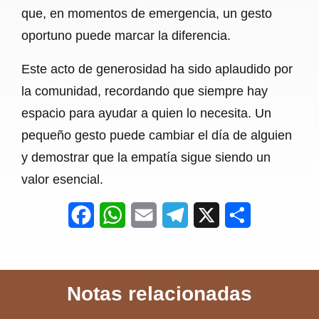
que, en momentos de emergencia, un gesto
oportuno puede marcar la diferencia.
Este acto de generosidad ha sido aplaudido por
la comunidad, recordando que siempre hay
espacio para ayudar a quien lo necesita. Un
pequeño gesto puede cambiar el día de alguien
y demostrar que la empatía sigue siendo un
valor esencial.
F
W
E
T
X
S
a
h
m
e
h
c
a
a
l
a
Notas relacionadas
e
t
i
e
r
b
s
l
g
e