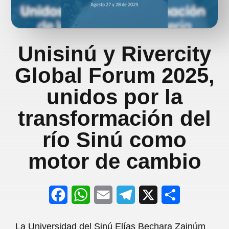
Unisinú y Rivercity
Global Forum 2025,
unidos por la
transformación del
río Sinú como
motor de cambio
F
W
E
T
X
S
a
h
m
e
h
La Universidad del Sinú Elías Bechara Zainúm