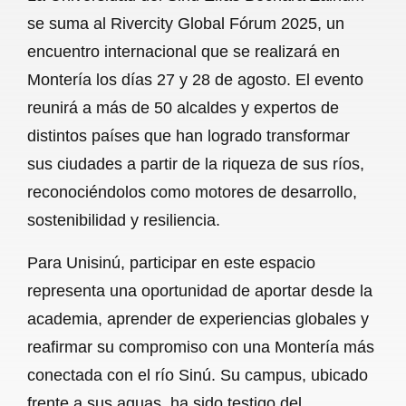
c
a
a
l
a
se suma al Rivercity Global Fórum 2025, un
e
t
i
e
r
encuentro internacional que se realizará en
b
s
l
g
e
Montería los días 27 y 28 de agosto. El evento
o
A
r
reunirá a más de 50 alcaldes y expertos de
distintos países que han logrado transformar
o
p
a
sus ciudades a partir de la riqueza de sus ríos,
k
p
m
reconociéndolos como motores de desarrollo,
sostenibilidad y resiliencia.
Para Unisinú, participar en este espacio
representa una oportunidad de aportar desde la
academia, aprender de experiencias globales y
reafirmar su compromiso con una Montería más
conectada con el río Sinú. Su campus, ubicado
frente a sus aguas, ha sido testigo del