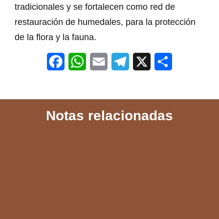
tradicionales y se fortalecen como red de
restauración de humedales, para la protección
de la flora y la fauna.
F
W
E
T
X
S
a
h
m
e
h
c
a
a
l
a
Notas relacionadas
e
t
i
e
r
b
s
l
g
e
o
A
r
o
p
a
k
p
m