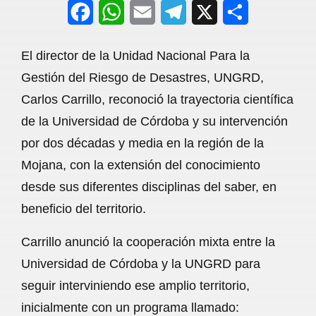
F
W
E
T
X
S
a
h
m
e
h
El director de la Unidad Nacional Para la
c
a
a
l
a
Gestión del Riesgo de Desastres, UNGRD,
e
t
i
e
r
Carlos Carrillo, reconoció la trayectoria científica
b
s
l
g
e
de la Universidad de Córdoba y su intervención
o
A
r
por dos décadas y media en la región de la
Mojana, con la extensión del conocimiento
o
p
a
desde sus diferentes disciplinas del saber, en
k
p
m
beneficio del territorio.
Carrillo anunció la cooperación mixta entre la
Universidad de Córdoba y la UNGRD para
seguir interviniendo ese amplio territorio,
inicialmente con un programa llamado: