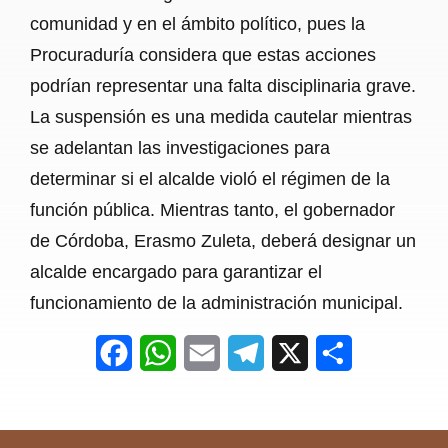
comunidad y en el ámbito político, pues la
Procuraduría considera que estas acciones
podrían representar una falta disciplinaria grave.
La suspensión es una medida cautelar mientras
se adelantan las investigaciones para
determinar si el alcalde violó el régimen de la
función pública. Mientras tanto, el gobernador
de Córdoba, Erasmo Zuleta, deberá designar un
alcalde encargado para garantizar el
funcionamiento de la administración municipal.
F
W
E
T
X
S
a
h
m
e
h
c
a
a
l
a