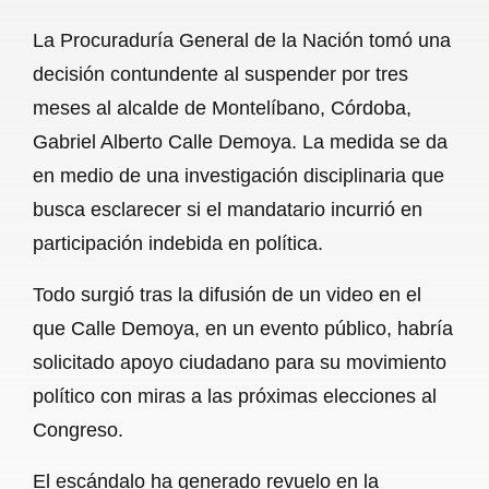
a
h
m
e
h
La Procuraduría General de la Nación tomó una
c
a
a
l
a
decisión contundente al suspender por tres
e
t
i
e
r
meses al alcalde de Montelíbano, Córdoba,
b
s
l
g
e
Gabriel Alberto Calle Demoya. La medida se da
o
A
r
en medio de una investigación disciplinaria que
busca esclarecer si el mandatario incurrió en
o
p
a
participación indebida en política.
k
p
m
Todo surgió tras la difusión de un video en el
que Calle Demoya, en un evento público, habría
solicitado apoyo ciudadano para su movimiento
político con miras a las próximas elecciones al
Congreso.
El escándalo ha generado revuelo en la