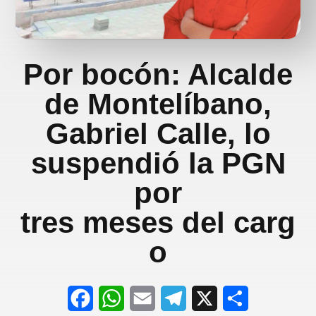
Por bocón: Alcalde
de Montelíbano,
Gabriel Calle, lo
suspendió la PGN
por
tres meses del carg
o
F
W
E
T
X
S