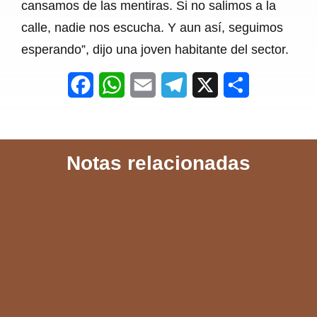
cansamos de las mentiras. Si no salimos a la
calle, nadie nos escucha. Y aun así, seguimos
esperando”, dijo una joven habitante del sector.
F
W
E
T
X
S
a
h
m
e
h
c
a
a
l
a
Notas relacionadas
e
t
i
e
r
b
s
l
g
e
o
A
r
o
p
a
k
p
m