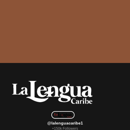
@lalenguacaribe1
+150k Followers