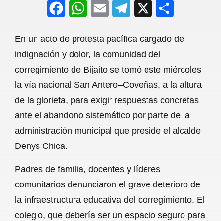
F
W
E
T
X
S
a
h
m
e
h
En un acto de protesta pacífica cargado de
c
a
a
l
a
indignación y dolor, la comunidad del
e
t
i
e
r
corregimiento de Bijaito se tomó este miércoles
b
s
l
g
e
la vía nacional San Antero–Coveñas, a la altura
o
A
r
de la glorieta, para exigir respuestas concretas
ante el abandono sistemático por parte de la
o
p
a
administración municipal que preside el alcalde
k
p
m
Denys Chica.
Padres de familia, docentes y líderes
comunitarios denunciaron el grave deterioro de
la infraestructura educativa del corregimiento. El
colegio, que debería ser un espacio seguro para