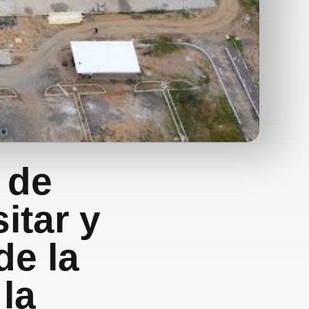
s de
itar y
de la
la