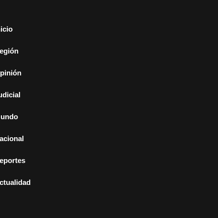
nicio
egión
pinión
udicial
undo
acional
eportes
ctualidad