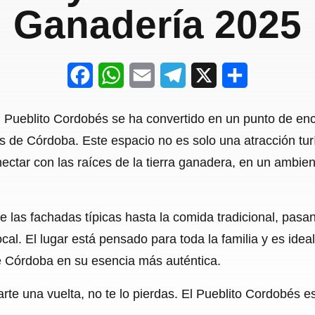
Ganadería 2025
F
W
E
T
X
S
a
h
m
e
h
l Pueblito Cordobés se ha convertido en un punto de en
c
a
a
l
a
es de Córdoba. Este espacio no es solo una atracción turí
e
t
i
e
r
ectar con las raíces de la tierra ganadera, en un ambien
b
s
l
g
e
o
A
r
de las fachadas típicas hasta la comida tradicional, pasa
o
p
a
local. El lugar está pensado para toda la familia y es id
k
p
m
e Córdoba en su esencia más auténtica.
te una vuelta, no te lo pierdas. El Pueblito Cordobés es 