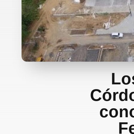
Los
Córdo
cono
F