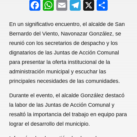
F
W
E
T
X
S
a
h
m
e
h
En un significativo encuentro, el alcalde de San
c
a
a
l
a
Bernardo del Viento, Navonazar González, se
e
t
i
e
r
reunió con los secretarios de despacho y los
b
s
l
g
e
dignatarios de las Juntas de Acción Comunal
o
A
r
para presentar la oferta institucional de la
administración municipal y escuchar las
o
p
a
principales necesidades de las comunidades.
k
p
m
Durante el evento, el alcalde González destacó
la labor de las Juntas de Acción Comunal y
resaltó la importancia del trabajo en equipo para
lograr el desarrollo del municipio.