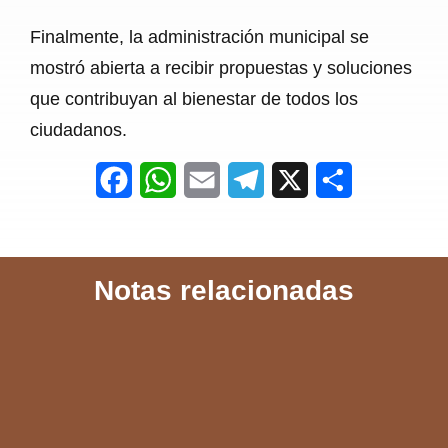
Finalmente, la administración municipal se
mostró abierta a recibir propuestas y soluciones
que contribuyan al bienestar de todos los
ciudadanos.
F
W
E
T
X
S
a
h
m
e
h
c
a
a
l
a
Notas relacionadas
e
t
i
e
r
b
s
l
g
e
o
A
r
o
p
a
k
p
m