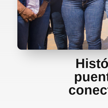
Histó
puent
conec