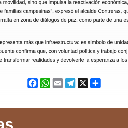
 movilidad, sino que impulsa la reactivación económica, f
de familias campesinas”, expresó el alcalde Contreras, qu
rralta en zona de diálogos de paz, como parte de una est
 representa más que infraestructura: es símbolo de unida
puente confirma que, con voluntad política y trabajo con
 transformar realidades y devolverle la esperanza a los 
F
W
E
T
X
S
a
h
m
e
h
c
a
a
l
a
e
t
i
e
r
as
b
s
l
g
e