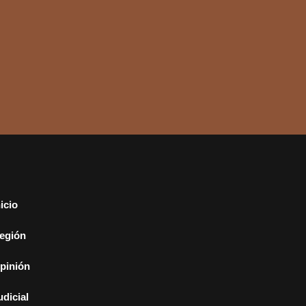
nicio
egión
pinión
udicial