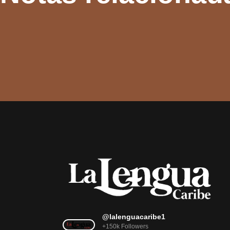
@lalenguacaribe1
+150k Followers