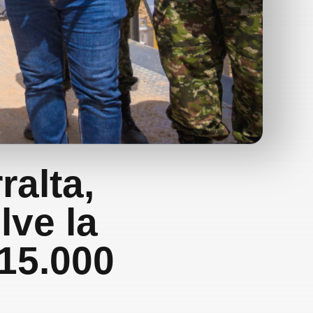
ralta,
lve la
15.000