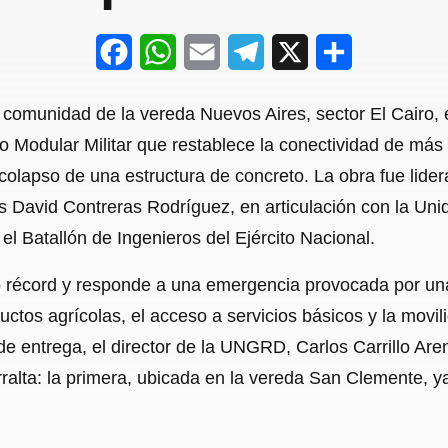
F
W
E
T
X
S
a
h
m
e
h
a comunidad de la vereda Nuevos Aires, sector El Cairo, e
c
a
a
l
a
co Modular Militar que restablece la conectividad de más
e
t
i
e
r
colapso de una estructura de concreto. La obra fue lidera
b
s
l
g
e
ús David Contreras Rodríguez, en articulación con la Uni
o
A
r
 Batallón de Ingenieros del Ejército Nacional.
o
p
a
o récord y responde a una emergencia provocada por una
k
p
m
uctos agrícolas, el acceso a servicios básicos y la movi
de entrega, el director de la UNGRD, Carlos Carrillo Are
rralta: la primera, ubicada en la vereda San Clemente, 