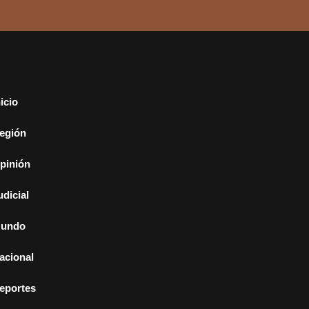
nicio
egión
pinión
udicial
undo
acional
eportes