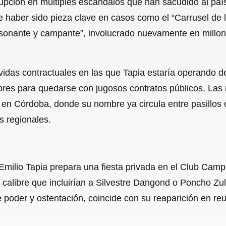
upción en múltiples escándalos que han sacudido al país,
c
a
a
l
a
de haber sido pieza clave en casos como el “Carrusel de 
e
t
i
e
r
sonante y campante”, involucrado nuevamente en millona
b
s
l
g
e
o
A
r
idas contractuales en las que Tapia estaría operando d
o
p
a
es para quedarse con jugosos contratos públicos. Las 
k
p
m
en Córdoba, donde su nombre ya circula entre pasillos 
s regionales.
milio Tapia prepara una fiesta privada en el Club Camp
calibre que incluirían a Silvestre Dangond o Poncho Zul
oder y ostentación, coincide con su reaparición en reu