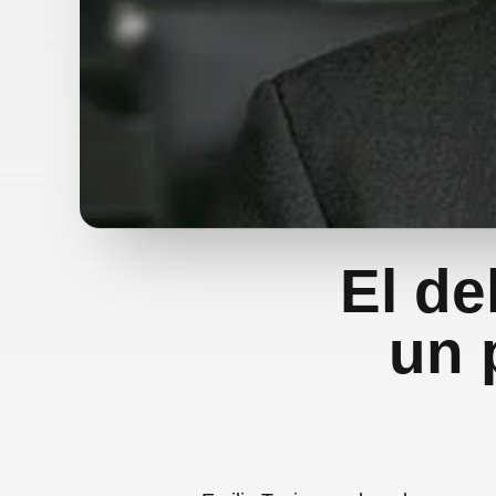
El de
un 