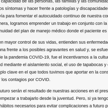
 capacidad de las personas, las familias y las comunida
c
a
a
l
a
os síntomas y hacer frente a patologías y discapacidade
e
t
i
e
r
a vía para fomentar el autocuidado continuo de nuestra c
b
s
l
g
e
nera, logramos emprender un trabajo en conjunto con la p
o
A
r
tinuidad del plan de manejo médico donde el paciente es e
o
p
a
n mayor control de sus vidas, entienden sus enfermeda
k
p
m
a frente a los posibles agravantes en salud y, se esf
de la pandemia COVID-19, fue el incentivarnos a la cult
ud mediante el aislamiento social, el uso de tapabocas y
plo clave en el que todos tuvimos que aportar en la cons
r los contagios por COVID.
turo serán el resultado de nuestras acciones en el prese
empezar a trabajarlo desde la juventud. Pero, si ya ten
 hábitos necesarios para evitar complicaciones a futuro 