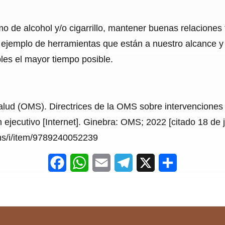
mo de alcohol y/o cigarrillo, mantener buenas relaciones f
n ejemplo de herramientas que están a nuestro alcance 
es el mayor tiempo posible.
alud (OMS). Directrices de la OMS sobre intervenciones 
 ejecutivo [Internet]. Ginebra: OMS; 2022 [citado 18 de j
ons/i/item/9789240052239
F
W
E
T
X
S
a
h
m
e
h
c
a
a
l
a
e
t
i
e
r