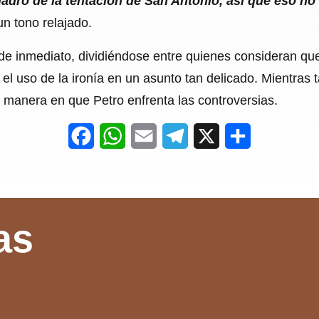
uadro de la tentación de San Antonio, así que eso no
un tono relajado.
de inmediato, dividiéndose entre quienes consideran qu
el uso de la ironía en un asunto tan delicado. Mientras ta
manera en que Petro enfrenta las controversias.
F
W
E
T
X
S
a
h
m
e
h
c
a
a
l
a
e
t
i
e
r
as
b
s
l
g
e
o
A
r
o
p
a
k
p
m