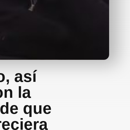
, así
n la
 de que
reciera