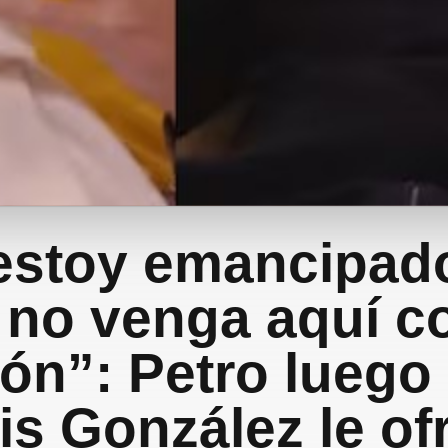
estoy emancipado
 no venga aquí co
ión”: Petro luego
s González le of