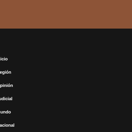
nicio
egión
pinión
udicial
undo
acional