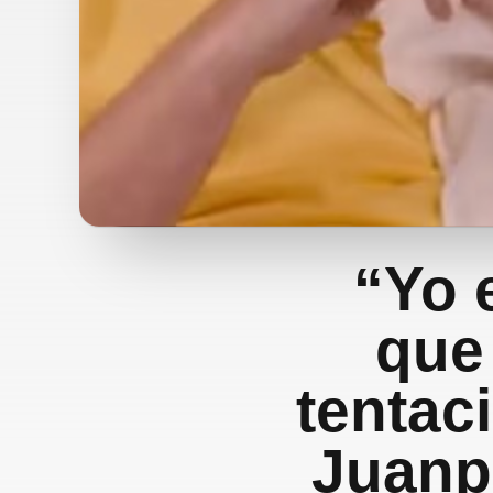
“Yo 
que
tentac
Juanpi