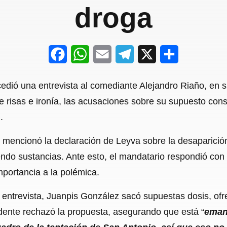
droga
F
W
E
T
X
S
a
h
m
e
h
edió una entrevista al comediante Alejandro Riaño, en 
c
a
a
l
a
e risas e ironía, las acusaciones sobre su supuesto co
e
t
i
e
r
.
b
s
l
g
e
 mencionó la declaración de Leyva sobre la desaparició
o
A
r
do sustancias. Ante esto, el mandatario respondió co
o
p
a
mportancia a la polémica.
k
p
m
ntrevista, Juanpis González sacó supuestas dosis, ofre
idente rechazó la propuesta, asegurando que está “
eman