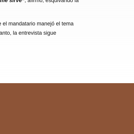
 me sirve”
, afirmó, esquivando la
e el mandatario manejó el tema
nto, la entrevista sigue