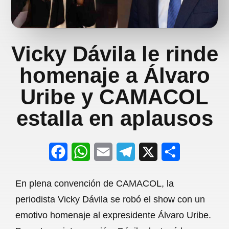
Vicky Dávila le rinde
homenaje a Álvaro
Uribe y CAMACOL
estalla en aplausos
F
W
E
T
X
S
a
h
m
e
h
En plena convención de CAMACOL, la
c
a
a
l
a
periodista Vicky Dávila se robó el show con un
e
t
i
e
r
emotivo homenaje al expresidente Álvaro Uribe.
b
s
l
g
e