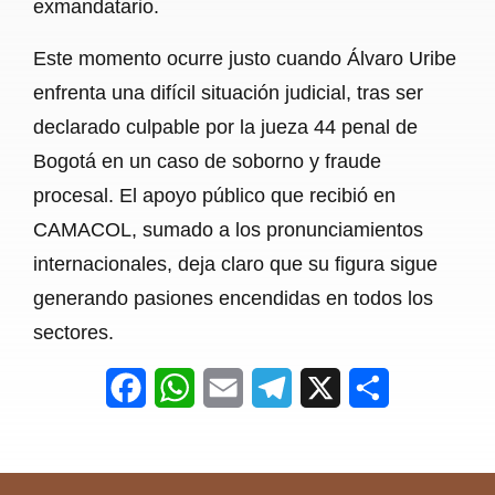
exmandatario.
Este momento ocurre justo cuando Álvaro Uribe
enfrenta una difícil situación judicial, tras ser
declarado culpable por la jueza 44 penal de
Bogotá en un caso de soborno y fraude
procesal. El apoyo público que recibió en
CAMACOL, sumado a los pronunciamientos
internacionales, deja claro que su figura sigue
generando pasiones encendidas en todos los
sectores.
F
W
E
T
X
S
a
h
m
e
h
c
a
a
l
a