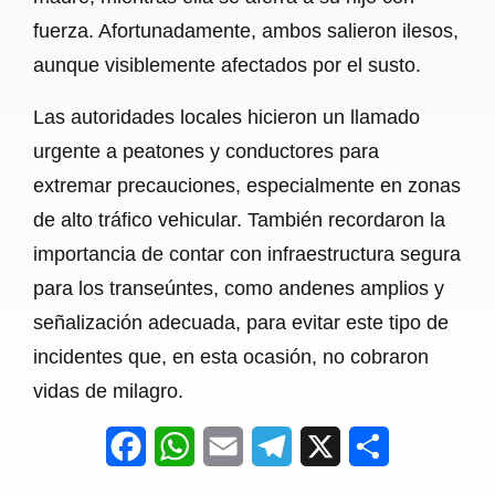
fuerza. Afortunadamente, ambos salieron ilesos,
aunque visiblemente afectados por el susto.
Las autoridades locales hicieron un llamado
urgente a peatones y conductores para
extremar precauciones, especialmente en zonas
de alto tráfico vehicular. También recordaron la
importancia de contar con infraestructura segura
para los transeúntes, como andenes amplios y
señalización adecuada, para evitar este tipo de
incidentes que, en esta ocasión, no cobraron
vidas de milagro.
F
W
E
T
X
S
a
h
m
e
h