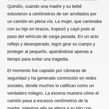
c
a
a
l
a
Quindío, cuando una madre y su bebé
e
t
i
e
r
estuvieron a centímetros de ser arrollados por
b
s
l
g
e
un camión en plena vía. La mujer, que caminaba
o
A
r
con su hijo en brazos, tropezó y cayó justo al
paso del vehículo de carga pesada. En un acto
o
p
a
reflejo y desesperado, logró girar su cuerpo y
k
p
m
proteger al pequeño, apartándose apenas a
tiempo para evitar una tragedia.
El momento fue captado por cámaras de
seguridad y ha generado conmoción en redes
sociales, donde muchos lo califican como un
verdadero milagro. La escena muestra cómo el
camión pasa a escasos centímetros de la
madre, mientras ella se aferra a su hijo con