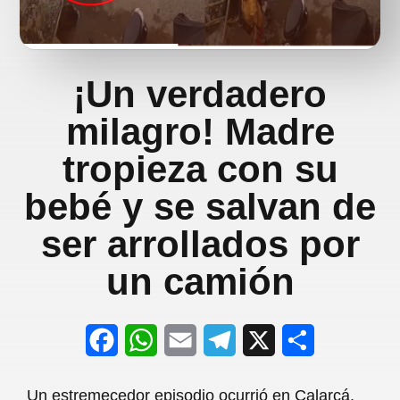
¡Un verdadero
milagro! Madre
tropieza con su
bebé y se salvan de
ser arrollados por
un camión
F
W
E
T
X
S
a
h
m
e
h
Un estremecedor episodio ocurrió en Calarcá,