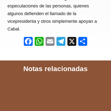
especulaciones de las personas, quienes
algunos defienden el llamado de la
vicepresidenta y otros simplemente apoyan a
Cabal.
F
W
E
T
X
S
a
h
m
e
h
c
a
a
l
a
Notas relacionadas
e
t
i
e
r
b
s
l
g
e
o
A
r
o
p
a
k
p
m