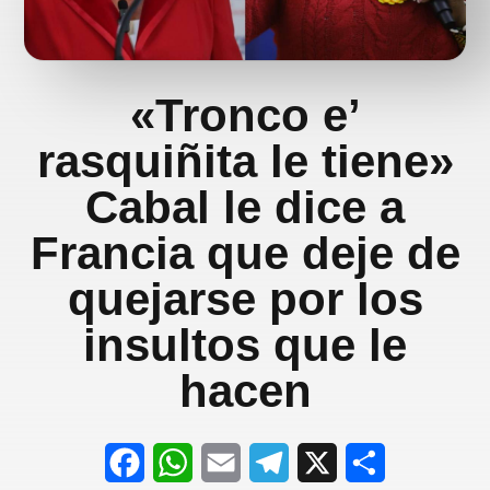
«Tronco e’
rasquiñita le tiene»
Cabal le dice a
Francia que deje de
quejarse por los
insultos que le
hacen
F
W
E
T
X
S