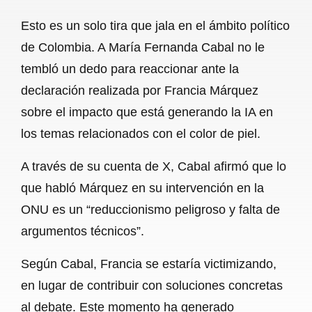
a
h
m
e
h
Esto es un solo tira que jala en el ámbito político
c
a
a
l
a
de Colombia. A María Fernanda Cabal no le
e
t
i
e
r
tembló un dedo para reaccionar ante la
b
s
l
g
e
declaración realizada por Francia Márquez
o
A
r
sobre el impacto que está generando la IA en
los temas relacionados con el color de piel.
o
p
a
k
p
m
A través de su cuenta de X, Cabal afirmó que lo
que habló Márquez en su intervención en la
ONU es un “reduccionismo peligroso y falta de
argumentos técnicos”.
Según Cabal, Francia se estaría victimizando,
en lugar de contribuir con soluciones concretas
al debate. Este momento ha generado