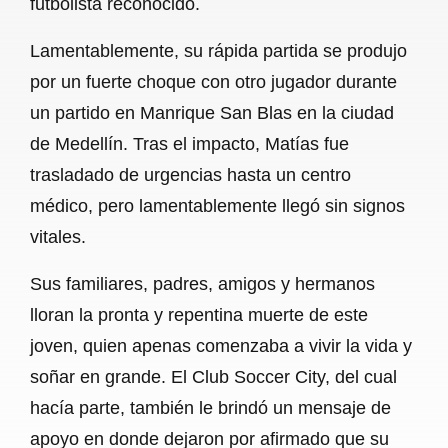
futbolista reconocido.
o
A
r
Lamentablemente, su rápida partida se produjo
o
p
a
por un fuerte choque con otro jugador durante
k
p
m
un partido en Manrique San Blas en la ciudad
de Medellín. Tras el impacto, Matías fue
trasladado de urgencias hasta un centro
médico, pero lamentablemente llegó sin signos
vitales.
Sus familiares, padres, amigos y hermanos
lloran la pronta y repentina muerte de este
joven, quien apenas comenzaba a vivir la vida y
soñar en grande. El Club Soccer City, del cual
hacía parte, también le brindó un mensaje de
apoyo en donde dejaron por afirmado que su