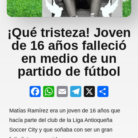
¡Qué tristeza! Joven
de 16 años falleció
en medio de un
partido de fútbol
F
W
E
T
X
S
a
h
m
e
h
Matías Ramírez era un joven de 16 años que
c
a
a
l
a
hacía parte del club de la Liga Antioqueña
e
t
i
e
r
Soccer City y que soñaba con ser un gran
b
s
l
g
e