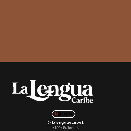
@lalenguacaribe1
+150k Followers