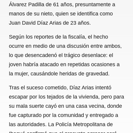
Álvarez Padilla de 61 años, presuntamente a
b
s
l
g
e
manos de su nieto, quien se identifica como
o
A
r
Juan David Díaz Arias de 23 años.
o
p
a
Según los reportes de la fiscalía, el hecho
k
p
m
ocurre en medio de una discusión entre ambos,
lo que desencadenó el trágico desenlace: el
joven habría atacado en repetidas ocasiones a
la mujer, causándole heridas de gravedad.
Tras el suceso cometido, Díaz Arias intentó
escapar por los tejados de la vivienda, pero para
su mala suerte cayó en una casa vecina, donde
fue capturado por la comunidad y entregado a
las autoridades. La Policía Metropolitana de