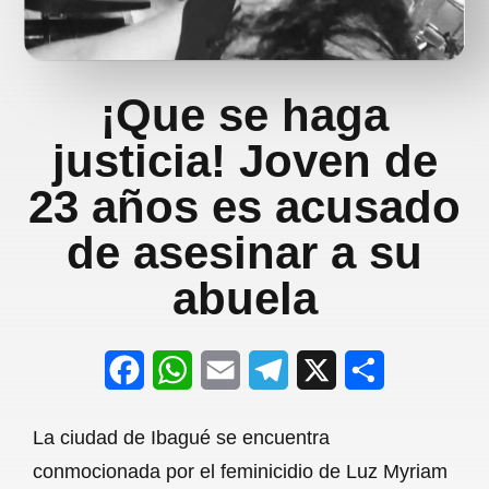
¡Que se haga
justicia! Joven de
23 años es acusado
de asesinar a su
abuela
F
W
E
T
X
S
a
h
m
e
h
La ciudad de Ibagué se encuentra
c
a
a
l
a
conmocionada por el feminicidio de Luz Myriam
e
t
i
e
r