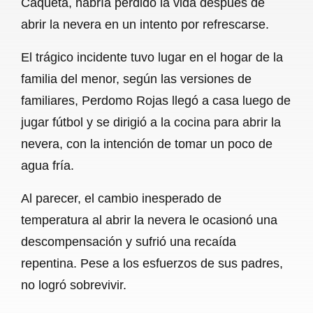
Caquetá, habría perdido la vida después de
o
A
r
abrir la nevera en un intento por refrescarse.
o
p
a
El trágico incidente tuvo lugar en el hogar de la
k
p
m
familia del menor, según las versiones de
familiares, Perdomo Rojas llegó a casa luego de
jugar fútbol y se dirigió a la cocina para abrir la
nevera, con la intención de tomar un poco de
agua fría.
Al parecer, el cambio inesperado de
temperatura al abrir la nevera le ocasionó una
descompensación y sufrió una recaída
repentina. Pese a los esfuerzos de sus padres,
no logró sobrevivir.