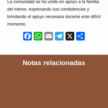
La comunidad se ha unido en apoyo a la familia
del menor, expresando sus condolencias y
brindando el apoyo necesario durante este difícil
momento.
F
W
E
T
X
S
a
h
m
e
h
c
a
a
l
a
Notas relacionadas
e
t
i
e
r
b
s
l
g
e
o
A
r
o
p
a
k
p
m