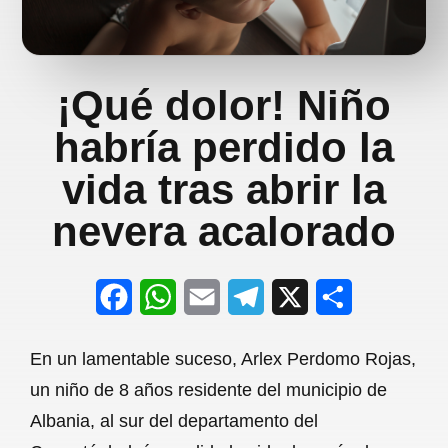
¡Qué dolor! Niño
habría perdido la
vida tras abrir la
nevera acalorado
F
W
E
T
X
S
a
h
m
e
h
En un lamentable suceso, Arlex Perdomo Rojas,
c
a
a
l
a
un niño de 8 años residente del municipio de
e
t
i
e
r
Albania, al sur del departamento del
b
s
l
g
e