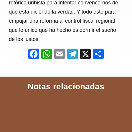
retórica uribista para intentar convencernos de
que está diciendo la verdad. Y todo esto para
empujar una reforma al control fiscal regional
que lo único que ha hecho es dormir el sueño
de los justos.
F
W
E
T
X
S
a
h
m
e
h
c
a
a
l
a
Notas relacionadas
e
t
i
e
r
b
s
l
g
e
o
A
r
o
p
a
k
p
m