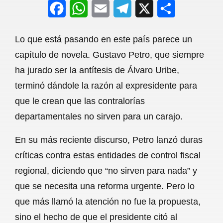
F
W
E
T
X
S
a
h
m
e
h
Lo que está pasando en este país parece un
c
a
a
l
a
capítulo de novela. Gustavo Petro, que siempre
e
t
i
e
r
ha jurado ser la antítesis de Álvaro Uribe,
b
s
l
g
e
terminó dándole la razón al expresidente para
o
A
r
que le crean que las contralorías
departamentales no sirven para un carajo.
o
p
a
k
p
m
En su más reciente discurso, Petro lanzó duras
críticas contra estas entidades de control fiscal
regional, diciendo que “no sirven para nada” y
que se necesita una reforma urgente. Pero lo
que más llamó la atención no fue la propuesta,
sino el hecho de que el presidente citó al