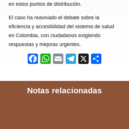
en estos puntos de distribución.
El caso ha reavivado el debate sobre la
eficiencia y accesibilidad del sistema de salud
en Colombia, con ciudadanos exigiendo
respuestas y mejoras urgentes.
F
W
E
T
X
S
a
h
m
e
h
c
a
a
l
a
Notas relacionadas
e
t
i
e
r
b
s
l
g
e
o
A
r
o
p
a