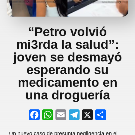
“Petro volvió
mi3rda la salud”:
joven se desmayó
esperando su
medicamento en
una droguería
F
W
E
T
X
S
a
h
m
e
h
Un nuevo caso de presunta negligencia en el