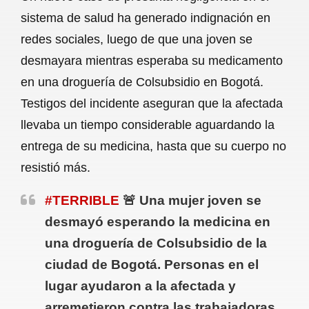
c
a
a
l
a
sistema de salud ha generado indignación en
e
t
i
e
r
redes sociales, luego de que una joven se
b
s
l
g
e
desmayara mientras esperaba su medicamento
o
A
r
en una droguería de Colsubsidio en Bogotá.
Testigos del incidente aseguran que la afectada
o
p
a
llevaba un tiempo considerable aguardando la
k
p
m
entrega de su medicina, hasta que su cuerpo no
resistió más.
#TERRIBLE
🚨 Una mujer joven se
desmayó esperando la medicina en
una droguería de Colsubsidio de la
ciudad de Bogotá. Personas en el
lugar ayudaron a la afectada y
arremetieron contra las trabajadoras