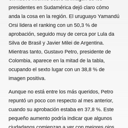
c
a
a
l
a
presidentes en Sudamérica dejó claro cómo
e
t
i
e
r
anda la cosa en la región. El uruguayo Yamandú
b
s
l
g
e
Orsi lidera el ranking con un 50,3 % de
o
A
r
aprobación, seguido muy de cerca por Lula da
Silva de Brasil y Javier Milei de Argentina.
o
p
a
Mientras tanto, Gustavo Petro, presidente de
k
p
m
Colombia, aparece en la mitad de la tabla,
ocupando el sexto lugar con un 38,8 % de
imagen positiva.
Aunque no está entre los más queridos, Petro
repuntó un poco con respecto al mes anterior,
cuando su aprobación estaba en 37,8 %. Este
pequeño aumento podría indicar que algunos
ciudadanos comienzan a ver con mejores ojos