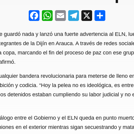
F
W
E
T
X
S
a
h
m
e
h
e guardó nada y lanzó una fuerte advertencia al ELN, lue
c
a
a
l
a
tegrantes de la Dijín en Arauca. A través de redes socia
e
t
i
e
r
la copa, marcando el fin del proceso de paz con ese gr
b
s
l
g
e
afirmó.
o
A
r
alquier bandera revolucionaria para meterse de lleno en 
o
p
a
bición y codicia. “Hoy la pelea no es ideológica, es entre l
k
p
m
os detenidos estaban cumpliendo su labor judicial y no 
iálogo entre el Gobierno y el ELN queda en punto muerto.
niones en el exterior mientras sigan secuestrando y mata