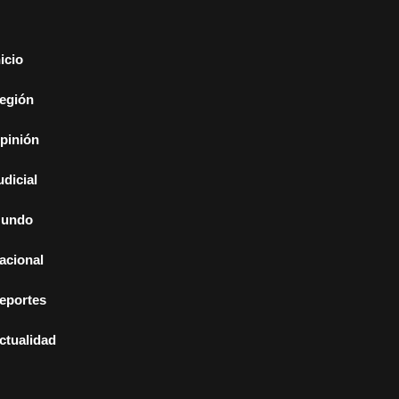
nicio
egión
pinión
udicial
undo
acional
eportes
ctualidad