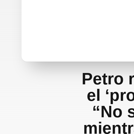
Petro 
el ‘pr
“No 
mientr