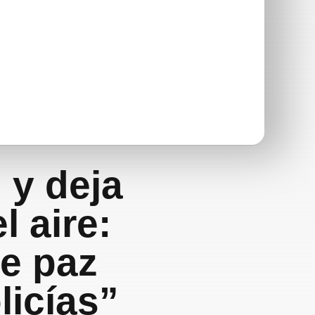
 y deja
l aire:
e paz
licías”