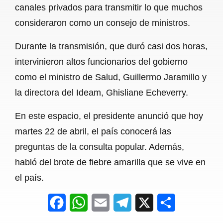
canales privados para transmitir lo que muchos
b
s
l
g
e
consideraron como un consejo de ministros.
o
A
r
Durante la transmisión, que duró casi dos horas,
o
p
a
intervinieron altos funcionarios del gobierno
k
p
m
como el ministro de Salud, Guillermo Jaramillo y
la directora del Ideam, Ghisliane Echeverry.
En este espacio, el presidente anunció que hoy
martes 22 de abril, el país conocerá las
preguntas de la consulta popular. Además,
habló del brote de fiebre amarilla que se vive en
el país.
F
W
E
T
X
S
a
h
m
e
h