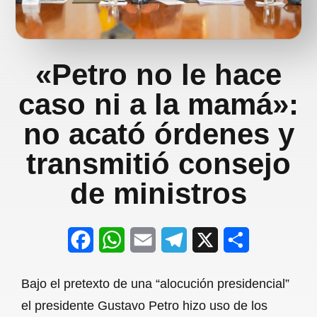
«Petro no le hace
caso ni a la mamá»:
no acató órdenes y
transmitió consejo
de ministros
F
W
E
T
X
S
a
h
m
e
h
Bajo el pretexto de una “alocución presidencial”
c
a
a
l
a
el presidente Gustavo Petro hizo uso de los
e
t
i
e
r