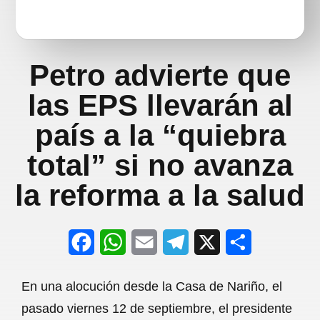
Petro advierte que
las EPS llevarán al
país a la “quiebra
total” si no avanza
la reforma a la salud
F
W
E
T
X
S
a
h
m
e
h
En una alocución desde la Casa de Nariño, el
c
a
a
l
a
pasado viernes 12 de septiembre, el presidente
e
t
i
e
r