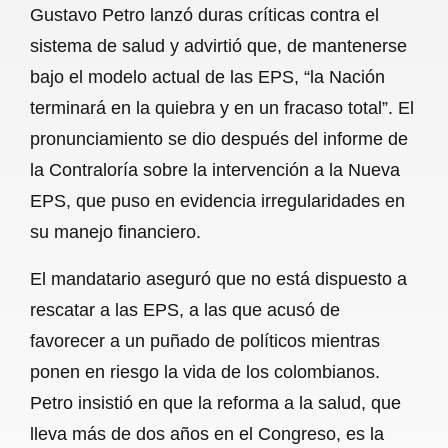
Gustavo Petro lanzó duras críticas contra el
b
s
l
g
e
sistema de salud y advirtió que, de mantenerse
o
A
r
bajo el modelo actual de las EPS, “la Nación
terminará en la quiebra y en un fracaso total”. El
o
p
a
pronunciamiento se dio después del informe de
k
p
m
la Contraloría sobre la intervención a la Nueva
EPS, que puso en evidencia irregularidades en
su manejo financiero.
El mandatario aseguró que no está dispuesto a
rescatar a las EPS, a las que acusó de
favorecer a un puñado de políticos mientras
ponen en riesgo la vida de los colombianos.
Petro insistió en que la reforma a la salud, que
lleva más de dos años en el Congreso, es la