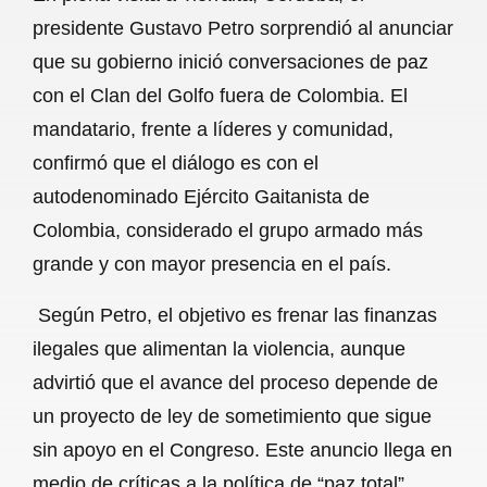
c
a
a
l
a
presidente Gustavo Petro sorprendió al anunciar
e
t
i
e
r
que su gobierno inició conversaciones de paz
b
s
l
g
e
con el Clan del Golfo fuera de Colombia. El
o
A
r
mandatario, frente a líderes y comunidad,
confirmó que el diálogo es con el
o
p
a
autodenominado Ejército Gaitanista de
k
p
m
Colombia, considerado el grupo armado más
grande y con mayor presencia en el país.
Según Petro, el objetivo es frenar las finanzas
ilegales que alimentan la violencia, aunque
advirtió que el avance del proceso depende de
un proyecto de ley de sometimiento que sigue
sin apoyo en el Congreso. Este anuncio llega en
medio de críticas a la política de “paz total”,