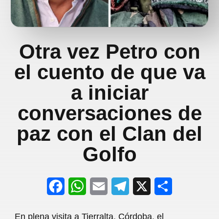
Otra vez Petro con
el cuento de que va
a iniciar
conversaciones de
paz con el Clan del
Golfo
F
W
E
T
X
S
a
h
m
e
h
En plena visita a Tierralta, Córdoba, el