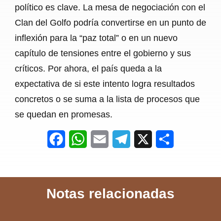
político es clave. La mesa de negociación con el
Clan del Golfo podría convertirse en un punto de
inflexión para la “paz total” o en un nuevo
capítulo de tensiones entre el gobierno y sus
críticos. Por ahora, el país queda a la
expectativa de si este intento logra resultados
concretos o se suma a la lista de procesos que
se quedan en promesas.
F
W
E
T
X
S
a
h
m
e
h
c
a
a
l
a
Notas relacionadas
e
t
i
e
r
b
s
l
g
e