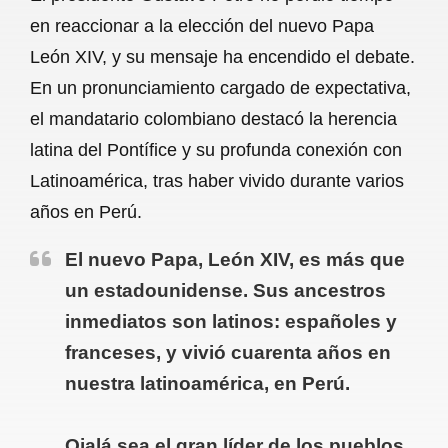
c
a
a
l
a
en reaccionar a la elección del nuevo Papa
e
t
i
e
r
León XIV, y su mensaje ha encendido el debate.
b
s
l
g
e
En un pronunciamiento cargado de expectativa,
o
A
r
el mandatario colombiano destacó la herencia
latina del Pontífice y su profunda conexión con
o
p
a
Latinoamérica, tras haber vivido durante varios
k
p
m
años en Perú.
El nuevo Papa, León XIV, es más que
un estadounidense. Sus ancestros
inmediatos son latinos: españoles y
franceses, y vivió cuarenta años en
nuestra latinoamérica, en Perú.
Ojalá sea el gran líder de los pueblos