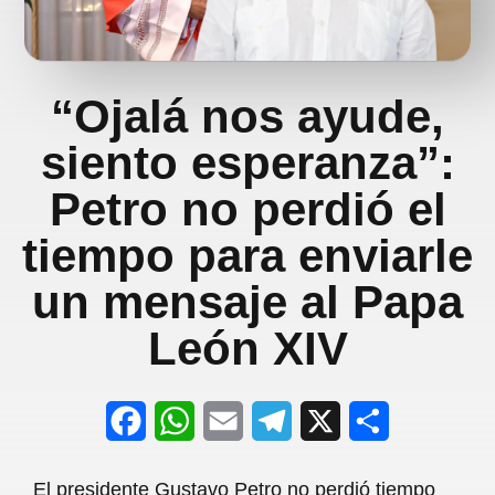
“Ojalá nos ayude,
siento esperanza”:
Petro no perdió el
tiempo para enviarle
un mensaje al Papa
León XIV
F
W
E
T
X
S
a
h
m
e
h
El presidente Gustavo Petro no perdió tiempo