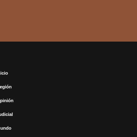
nicio
egión
pinión
udicial
undo