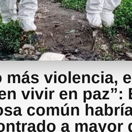
 más violencia, e
n vivir en paz”:
osa común habrí
ontrado a mayor d