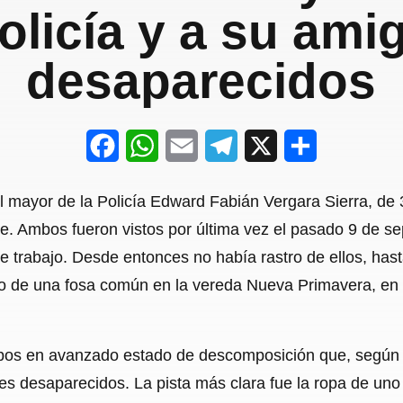
olicía y a su ami
desaparecidos
F
W
E
T
X
S
a
h
m
e
h
del mayor de la Policía Edward Fabián Vergara Sierra, d
c
a
a
l
a
e. Ambos fueron vistos por última vez el pasado 9 de s
e
t
i
e
r
 de trabajo. Desde entonces no había rastro de ellos, ha
b
s
l
g
e
go de una fosa común en la vereda Nueva Primavera, en 
o
A
r
o
p
a
rpos en avanzado estado de descomposición que, según l
k
p
m
s desaparecidos. La pista más clara fue la ropa de uno 