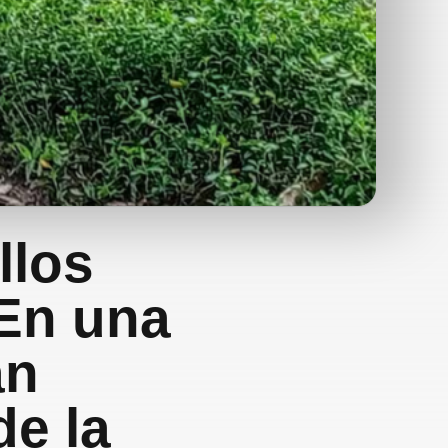
llos
 En una
an
e la