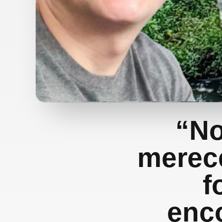
“No
merece
f
enc