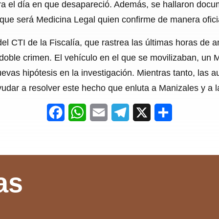
ara el día en que desapareció. Además, se hallaron doc
que será Medicina Legal quien confirme de manera oficia
del CTI de la Fiscalía, que rastrea las últimas horas de
doble crimen. El vehículo en el que se movilizaban, un 
evas hipótesis en la investigación. Mientras tanto, las 
dar a resolver este hecho que enluta a Manizales y a la i
F
W
E
T
X
S
a
h
m
e
h
c
a
a
l
a
e
t
i
e
r
as
b
s
l
g
e
o
A
r
o
p
a