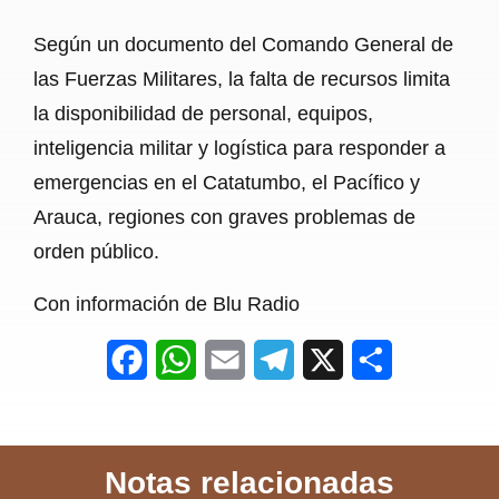
Según un documento del Comando General de
las Fuerzas Militares, la falta de recursos limita
la disponibilidad de personal, equipos,
inteligencia militar y logística para responder a
emergencias en el Catatumbo, el Pacífico y
Arauca, regiones con graves problemas de
orden público.
Con información de Blu Radio
F
W
E
T
X
S
a
h
m
e
h
c
a
a
l
a
Notas relacionadas
e
t
i
e
r