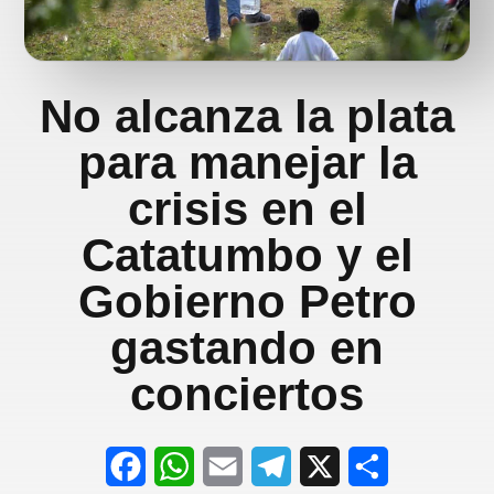
No alcanza la plata
para manejar la
crisis en el
Catatumbo y el
Gobierno Petro
gastando en
conciertos
F
W
E
T
X
S