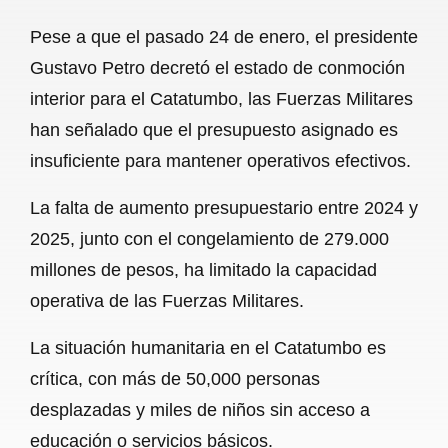
a
h
m
e
h
Pese a que el pasado 24 de enero, el presidente
c
a
a
l
a
Gustavo Petro decretó el estado de conmoción
e
t
i
e
r
interior para el Catatumbo, las Fuerzas Militares
b
s
l
g
e
han señalado que el presupuesto asignado es
o
A
r
insuficiente para mantener operativos efectivos.
o
p
a
La falta de aumento presupuestario entre 2024 y
k
p
m
2025, junto con el congelamiento de 279.000
millones de pesos, ha limitado la capacidad
operativa de las Fuerzas Militares.
La situación humanitaria en el Catatumbo es
crítica, con más de 50,000 personas
desplazadas y miles de niños sin acceso a
educación o servicios básicos.