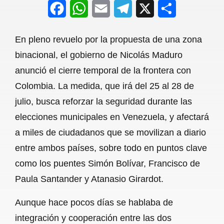
F
W
E
T
X
S
a
h
m
e
h
En pleno revuelo por la propuesta de una zona
c
a
a
l
a
binacional, el gobierno de Nicolás Maduro
e
t
i
e
r
anunció el cierre temporal de la frontera con
b
s
l
g
e
Colombia. La medida, que irá del 25 al 28 de
o
A
r
julio, busca reforzar la seguridad durante las
elecciones municipales en Venezuela, y afectará
o
p
a
a miles de ciudadanos que se movilizan a diario
k
p
m
entre ambos países, sobre todo en puntos clave
como los puentes Simón Bolívar, Francisco de
Paula Santander y Atanasio Girardot.
Aunque hace pocos días se hablaba de
integración y cooperación entre las dos